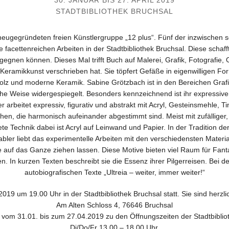
30. JANUAR BIS 27. APRIL 2019
STADTBIBLIOTHEK BRUCHSAL
der neugegründeten freien Künstlergruppe „12 plus“. Fünf der inzwisc
 facettenreichen Arbeiten in der Stadtbibliothek Bruchsal. Diese scha
gnen können. Dieses Mal trifft Buch auf Malerei, Grafik, Fotografie, O
r Keramikkunst verschrieben hat. Sie töpfert Gefäße in eigenwilligen Fo
 Holz und moderne Keramik. Sabine Grötzbach ist in den Bereichen Graf
che Weise widergespiegelt. Besonders kennzeichnend ist ihr expressiver
 arbeitet expressiv, figurativ und abstrakt mit Acryl, Gesteinsmehle,
chen, die harmonisch aufeinander abgestimmt sind. Meist mit zufälliger
e Technik dabei ist Acryl auf Leinwand und Papier. In der Tradition de
ler liebt das experimentelle Arbeiten mit den verschiedensten Materialie
se auf das Ganze ziehen lassen. Diese Motive bieten viel Raum für Fanta
n. In kurzen Texten beschreibt sie die Essenz ihrer Pilgerreisen. Bei de
autobiografischen Texte „Ultreia – weiter, immer weiter!“
19 um 19.00 Uhr in der Stadtbibliothek Bruchsal statt. Sie sind herzlich 
Am Alten Schloss 4, 76646 Bruchsal
 vom 31.01. bis zum 27.04.2019 zu den Öffnungszeiten der Stadtbibli
Di/Do/Fr 13.00 – 18.00 Uhr,