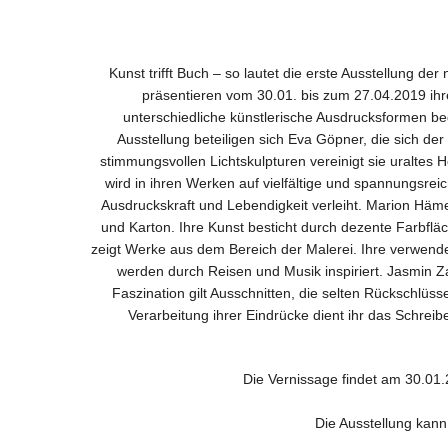
Kunst trifft Buch – so lautet die erste Ausstellung 
präsentieren vom 30.01. bis zum 27.04.2019 ihre
unterschiedliche künstlerische Ausdrucksformen bege
Ausstellung beteiligen sich Eva Göpner, die sich de
stimmungsvollen Lichtskulpturen vereinigt sie uraltes
wird in ihren Werken auf vielfältige und spannungsrei
Ausdruckskraft und Lebendigkeit verleiht. Marion Hämer
und Karton. Ihre Kunst besticht durch dezente Farbflä
zeigt Werke aus dem Bereich der Malerei. Ihre verwendet
werden durch Reisen und Musik inspiriert. Jasmin Zab
Faszination gilt Ausschnitten, die selten Rückschlüs
Verarbeitung ihrer Eindrücke dient ihr das Schreibe
Die Vernissage findet am 30.01.20
Die Ausstellung kann