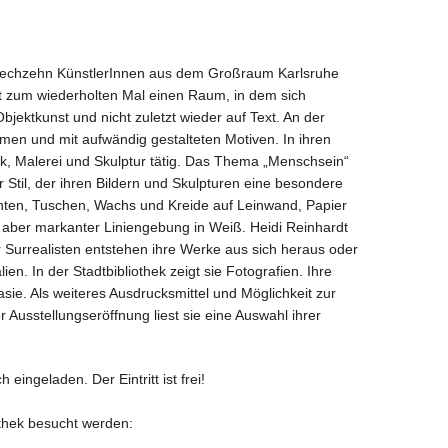
hen sechzehn KünstlerInnen aus dem Großraum Karlsruhe
fft zum wiederholten Mal einen Raum, in dem sich
bjektkunst und nicht zuletzt wieder auf Text. An der
rmen und mit aufwändig gestalteten Motiven. In ihren
ik, Malerei und Skulptur tätig. Das Thema „Menschsein“
 Stil, der ihren Bildern und Skulpturen eine besondere
 Tinten, Tuschen, Wachs und Kreide auf Leinwand, Papier
, aber markanter Liniengebung in Weiß. Heidi Reinhardt
r Surrealisten entstehen ihre Werke aus sich heraus oder
n. In der Stadtbibliothek zeigt sie Fotografien. Ihre
sie. Als weiteres Ausdrucksmittel und Möglichkeit zur
r Ausstellungseröffnung liest sie eine Auswahl ihrer
eingeladen. Der Eintritt ist frei!
othek besucht werden: