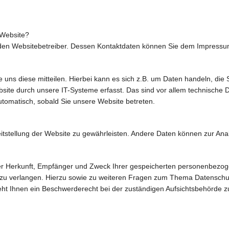
 Website?
h den Websitebetreiber. Dessen Kontaktdaten können Sie dem Impress
ns diese mitteilen. Hierbei kann es sich z.B. um Daten handeln, die S
e durch unsere IT-Systeme erfasst. Das sind vor allem technische Da
automatisch, sobald Sie unsere Website betreten.
reitstellung der Website zu gewährleisten. Andere Daten können zur An
über Herkunft, Empfänger und Zweck Ihrer gespeicherten personenbezo
 zu verlangen. Hierzu sowie zu weiteren Fragen zum Thema Datenschut
t Ihnen ein Beschwerderecht bei der zuständigen Aufsichtsbehörde z