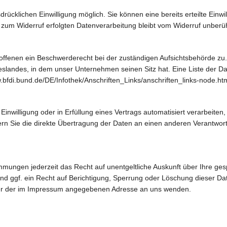
ücklichen Einwilligung möglich. Sie können eine bereits erteilte Einwil
s zum Widerruf erfolgten Datenverarbeitung bleibt vom Widerruf unberüh
roffenen ein Beschwerderecht bei der zuständigen Aufsichtsbehörde zu.
slandes, in dem unser Unternehmen seinen Sitz hat. Eine Liste der D
fdi.bund.de/DE/Infothek/Anschriften_Links/anschriften_links-node.htm
Einwilligung oder in Erfüllung eines Vertrags automatisiert verarbeiten
 Sie die direkte Übertragung der Daten an einen anderen Verantwortlic
mungen jederzeit das Recht auf unentgeltliche Auskunft über Ihre g
d ggf. ein Recht auf Berichtigung, Sperrung oder Löschung dieser D
ter der im Impressum angegebenen Adresse an uns wenden.