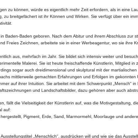
en zu können, würde es eigentlich mehr Zeit erfordern, als in eine Laud
ig, zu breitgefächert ist ihr Können und Wirken. Sie verfügt über ein 
ivität.
n Baden-Baden geboren. Nach dem Abitur und ihrem Abschluss zur staat
nd Freies Zeichnen, arbeitete sie in einer Werbeagentur, wo sie ihre Kr
öffentlich aus, mehrfach im Jahr. Sie bildet sich intensiv weiter und be
imentelle Malerei. Sie ist heute freischaffende Künstlerin, Mitglied in 
rdings sogar auch dreidimensional und skulptural mit der martialischen
zbachs mittlerweile gemachten Erfahrungen und Erfolgen im gekonnten
mer auf ihrer Intuition. Sie arbeitet mit dem Schwerpunkt „Mensch“ in 
tszeichnungen und Landschaftsbilder, dazu gehören aber auch abstrak
, fällt die Vielseitigkeit der Künstlerin auf, was die Motivgestaltung,
l auf:
elbst hergestellt, Pigment, Erde, Sand, Marmormehl, Moorlauge und ander
Ausstellungstitel „Menschlich“, ausdrücken will und wie sie das Ausstel