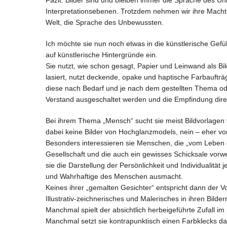
Fazit: Bilder sind und bleiben immer die Sprache des Un
Interpretationsebenen. Trotzdem nehmen wir ihre Macht 
Welt, die Sprache des Unbewussten.
Ich möchte sie nun noch etwas in die künstlerische Gef
auf künstlerische Hintergründe ein.
Sie nutzt, wie schon gesagt, Papier und Leinwand als Bild
lasiert, nutzt deckende, opake und haptische Farbauftr
diese nach Bedarf und je nach dem gestellten Thema oder
Verstand ausgeschaltet werden und die Empfindung direk
Bei ihrem Thema „Mensch“ sucht sie meist Bildvorlage
dabei keine Bilder von Hochglanzmodels, nein – eher v
Besonders interessieren sie Menschen, die „vom Leben
Gesellschaft und die auch ein gewisses Schicksale vorw
sie die Darstellung der Persönlichkeit und Individualit
und Wahrhaftige des Menschen ausmacht.
Keines ihrer „gemalten Gesichter“ entspricht dann der V
Illustrativ-zeichnerisches und Malerisches in ihren Bilder
Manchmal spielt der absichtlich herbeigeführte Zufall im
Manchmal setzt sie kontrapunktisch einen Farbklecks dah