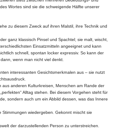
oszillieren stets zwischen mehreren Bedeutungs- und
des Wortes sind sie die schweigende Hälfte unserer
ehe zu diesem Zweck auf ihren Malstil, ihre Technik und
der ganz klassisch Pinsel und Spachtel; sie malt, wischt,
terschiedlichsten Einsatzmitteln angeeignet und kann
chtlich schnell, spontan locker expressiv. So kann der
 dann, wenn man nicht viel denkt.
ten interessanten Gesichtsmerkmalen aus – sie nutzt
chtsausdruck.
en aus anderen Kulturkreisen, Menschen am Rande der
perfekten“ Alltag stehen. Bei diesem Vorgehen steht für
ssade, sondern auch um ein Abbild dessen, was das Innere
 die Stimmungen wiedergeben. Gekonnt mischt sie
lswelt der darzustellenden Person zu unterstreichen.