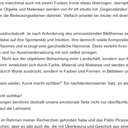
ere manchmal auch mit einem Funken Ironie etwas überzogen, überspitzt
re Objekte und Malereien werden von ihr oft intuitiv mit „Gegenständen“
 die Bedeutungsebenen dahinter. Vielfach arbeitet sie intuitiv mit dive
usdruckskraft. Je nach Anforderung des umzusetzenden Bildthemas setzt
dabei auf ihre Spontanität und Intuition. Ihre dennoch solide Komposit
Raumes und erzeugt eine ganzheitliche Harmonie. Diese verleiht ihre
en und zur Auseinandersetzung mit sich selbst anregen.
r. Nicht aus der objektiven Betrachtung einer Landschaft, sondern aus
nt, entwickeln sich durch Farbe, Material und Malweise und werden erst
t durch Worte ausdrückt, sondern in Farben und Formen, in Bildideen 
htbare wieder, Kunst macht sichtbar!“ Ein nachdenkenswerter Satz, so 
cht sichtbar!
rkungen berühren deshalb unsere emotionale Seite nicht nur oberflächlic
 auf die Leinwand.
ich im Rahmen meiner Recherchen gefunden habe und das Pablo Picass
achen, aber es gibt auch die, die mit Überlegung und Geschick aus e