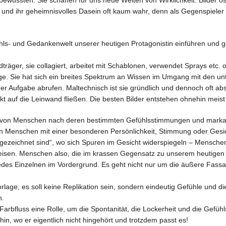
bewussten. Sie schaffen für uns neue Welten von Wirklichkeit. Bilder 
und ihr geheimnisvolles Dasein oft kaum wahr, denn als Gegenspieler 
ühls- und Gedankenwelt unserer heutigen Protagonistin einführen und g
träger, sie collagiert, arbeitet mit Schablonen, verwendet Sprays etc. o
äge. Sie hat sich ein breites Spektrum an Wissen im Umgang mit den un
 Aufgabe abrufen. Maltechnisch ist sie gründlich und dennoch oft absi
t auf die Leinwand fließen. Die besten Bilder entstehen ohnehin meist
n von Menschen nach deren bestimmten Gefühlsstimmungen und markan
on Menschen mit einer besonderen Persönlichkeit, Stimmung oder Gesi
 gezeichnet sind“, wo sich Spuren im Gesicht widerspiegeln – Mensch
eisen. Menschen also, die im krassen Gegensatz zu unserem heutigen „
ät jedes Einzelnen im Vordergrund. Es geht nicht nur um die äußere Fa
orlage, es soll keine Replikation sein, sondern eindeutig Gefühle und
n.
 Farbfluss eine Rolle, um die Spontanität, die Lockerheit und die Gefüh
in, wo er eigentlich nicht hingehört und trotzdem passt es!