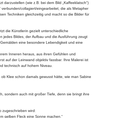
 darzustellen (wie z.B. bei dem Bild „Kaffeeklatsch“)
 verbunden/collagiert/eingearbeitet, die als Metapher
rsen Techniken gleichzeitig und macht so die Bilder für
 die Künstlerin gezielt unterschiedliche
ion jedes Bildes, der Aufbau und die Ausführung zeugt
n Gemälden eine besondere Lebendigkeit und eine
 ihrem Inneren heraus, aus ihren Gefühlen und
 auf der Leinwand objektiv fassbar. Ihre Malerei ist
und technisch auf hohem Niveau.
als ob Klee schon damals gewusst hätte, wie man Sabine
h, sondern auch mit großer Tiefe, denn sie bringt ihre
o zugeschrieben wird:
inem gelben Fleck eine Sonne machen.“