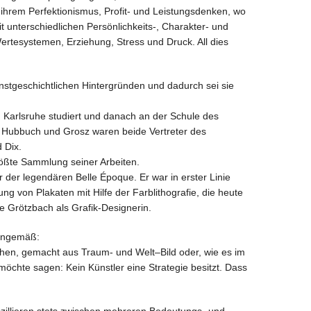
t ihrem Perfektionismus, Profit- und Leistungsdenken, wo
t unterschiedlichen Persönlichkeits-, Charakter- und
ertesystemen, Erziehung, Stress und Druck. All dies
unstgeschichtlichen Hintergründen und dadurch sei sie
 Karlsruhe studiert und danach an der Schule des
. Hubbuch und Grosz waren beide Vertreter des
 Dix.
rößte Sammlung seiner Arbeiten.
der legendären Belle Époque. Er war in erster Linie
ng von Plakaten mit Hilfe der Farblithografie, die heute
e Grötzbach als Grafik-Designerin.
inngemäß:
hen, gemacht aus Traum- und Welt–Bild oder, wie es im
h möchte sagen: Kein Künstler eine Strategie besitzt. Dass