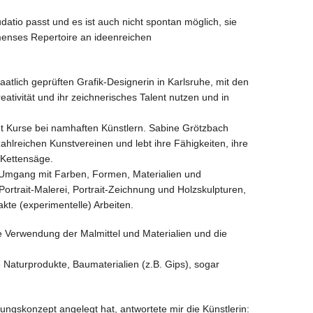
atio passt und es ist auch nicht spontan möglich, sie
immenses Repertoire an ideenreichen
lich geprüften Grafik-Designerin in Karlsruhe, mit den
eativität und ihr zeichnerisches Talent nutzen und in
sucht Kurse bei namhaften Künstlern. Sabine Grötzbach
zahlreichen Kunstvereinen und lebt ihre Fähigkeiten, ihre
 Kettensäge.
 Umgang mit Farben, Formen, Materialien und
Portrait-Malerei, Portrait-Zeichnung und Holzskulpturen,
te (experimentelle) Arbeiten.
 die Verwendung der Malmittel und Materialien und die
e Naturprodukte, Baumaterialien (z.B. Gips), sogar
lungskonzept angelegt hat, antwortete mir die Künstlerin: