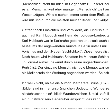
„Menschlich“ steht für mich im Gegensatz zu unserer heut
es an Menschlichkeit eher mangelt. „Menschlich“ zielt a
Wesenszügen. Wir alle stehen immer unter dem Einfluss 
wird mit und durch die meisten meiner Bilder und Skulptu
Gefragt nach Einsichten und Vorbildern, die Einfluss auf
auch auf Karl Hubbuch und Henri de Toulouse-Lautrec ges
Karl Hubbuch war in Karlsruhe geboren und starb auch d
Museums der angewandten Künste in Berlin unter Emil Or
Verismus und der „Neuen Sachlichkeit“. Diese neorealisti
Noch heute wird Hubbuchs Schaffen im Museum Schloss G
Toulouse-Lautrec, bekannt durch seine ungeschminkten S
Porträtist: Der einzelne Mensch, nicht die Menge, war se
als Meilenstein der Werbung angesehen werden. So schli
Ich weiß nicht, ob sie die Autorin Margarete Bruns (187
„Bilder sind in ihrer ursprünglichen Bedeutung Wunder
altsächsischen hieß, bilidi: Wunderzeichen, Urbild, zufäl
ein Kunstwerk sein Gegenüber anspricht, das kann nicht 