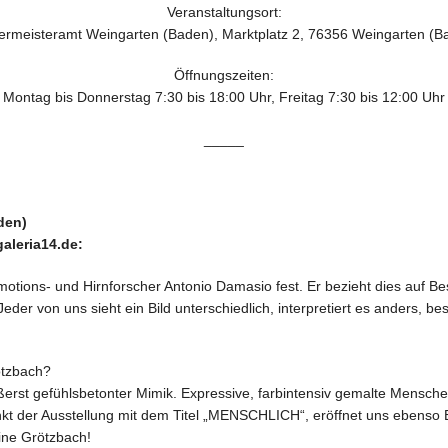
Veranstaltungsort:
ermeisteramt Weingarten (Baden), Marktplatz 2, 76356 Weingarten (B
Öffnungszeiten:
Montag bis Donnerstag 7:30 bis 18:00 Uhr, Freitag 7:30 bis 12:00 Uhr
_____
den)
aleria14.de:
r Emotions- und Hirnforscher Antonio Damasio fest. Er bezieht dies auf 
eder von uns sieht ein Bild unterschiedlich, interpretiert es anders, 
ötzbach?
 äußerst gefühlsbetonter Mimik. Expressive, farbintensiv gemalte Mens
t der Ausstellung mit dem Titel „MENSCHLICH“, eröffnet uns ebenso Ein
ine Grötzbach!