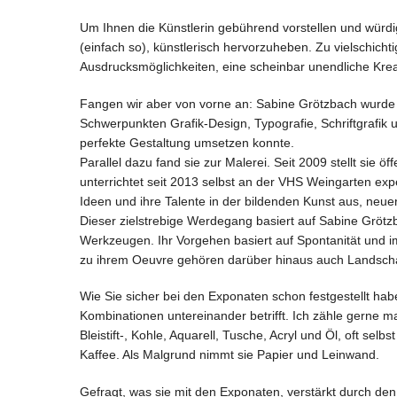
Um Ihnen die Künstlerin gebührend vorstellen und würdig
(einfach so), künstlerisch hervorzuheben. Zu vielschicht
Ausdrucksmöglichkeiten, eine scheinbar unendliche Kreat
Fangen wir aber von vorne an: Sabine Grötzbach wurde i
Schwerpunkten Grafik-Design, Typografie, Schriftgrafik u
perfekte Gestaltung umsetzen konnte.
Parallel dazu fand sie zur Malerei. Seit 2009 stellt sie 
unterrichtet seit 2013 selbst an der VHS Weingarten exper
Ideen und ihre Talente in der bildenden Kunst aus, neue
Dieser zielstrebige Werdegang basiert auf Sabine Gröt
Werkzeugen. Ihr Vorgehen basiert auf Spontanität und im
zu ihrem Oeuvre gehören darüber hinaus auch Landschaf
Wie Sie sicher bei den Exponaten schon festgestellt haben
Kombinationen untereinander betrifft. Ich zähle gerne ma
Bleistift-, Kohle, Aquarell, Tusche, Acryl und Öl, oft s
Kaffee. Als Malgrund nimmt sie Papier und Leinwand.
Gefragt, was sie mit den Exponaten, verstärkt durch den 