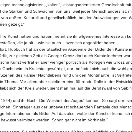
igen technologisierten, „kalten“, leistungsorientierten Gesellschaft mi
uf die Stärken und Schwächen von uns, weil jeder Mensch anders ist, mi
von außen: Kulturell und gesellschaftlich, bei den Auswirkungen von W
ren gezeigt.“
 ihre Kunst hatten und haben, nennt sie ihr allgemeines Interesse an k
toßen, die ja oft – wie sie auch – szenisch abgebildet haben.
ort. Hubbuch hat an der Staatlichen Akademie der Bildenden Künste in
lik, zur gleichen Zeit als George Grosz dort auch Kursteilnehmer war
sche Kunst vertrat er aber weniger politisch als Kollegen wie Grosz und
ochsheim in Kraichtal gewürdigt, dort befindet sich auch die wohl g
zenen des Pariser Nachtlebens rund um den Montmartre, ist Vertreter 
in Thema. Vor allem aber spielte er eine führende Rolle in der Entwicklu
eßt sich der Kreis wieder, sieht man mal auf die Berufswahl von Sabin
3-1944) und ihr Buch „Die Weisheit des Auges“ kennen. Sie sagt dort s
zeichen, Sinnträger aus der unbewusst schauenden Fantasie des Mensc
lige Informationen als Bilder. Auf das also, wofür der Künstler keine, ic
bewusst vermittelt werden. Schon gar nicht im Vorhinein.“